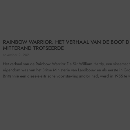
RAINBOW WARRIOR. HET VERHAAL VAN DE BOOT D
MITTERAND TROTSEERDE
november 2, 2021
Het verhaal van de Rainbow Warrior De Sir William Hardy, een visserssch
eigendom was van het Britse Ministerie van Landbouw en als eerste in Gro
Brittannië een dieselelektrische voortstuwingsmotor had, werd in 1955 te 