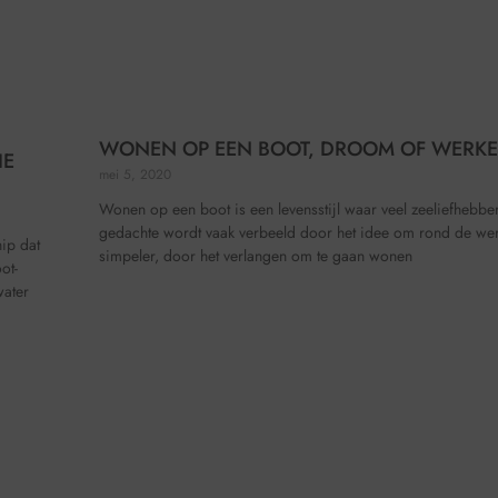
WONEN OP EEN BOOT, DROOM OF WERKEL
IE
mei 5, 2020
Wonen op een boot is een levensstijl waar veel zeeliefhebb
gedachte wordt vaak verbeeld door het idee om rond de were
ip dat
simpeler, door het verlangen om te gaan wonen
ot-
water