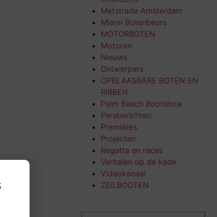
Metstrade Amsterdam
Miami Botenbeurs
MOTORBOTEN
Motoren
Nieuws
Ontwerpers
OPBLAASBARE BOTEN EN
RIBBEN
Palm Beach Bootshow
Persberichten
Premières
Projecten
Regatta en races
Verhalen op de kade
Videokanaal
s
ZEILBOOTEN
,