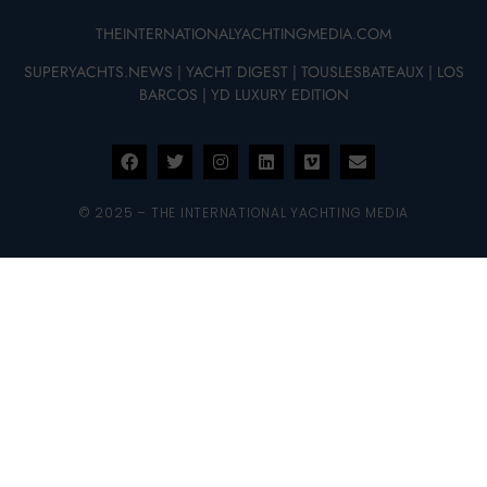
THEINTERNATIONALYACHTINGMEDIA.COM
SUPERYACHTS.NEWS
|
YACHT DIGEST
|
TOUSLESBATEAUX
|
LOS
BARCOS
|
YD LUXURY EDITION
© 2025 – THE INTERNATIONAL YACHTING MEDIA