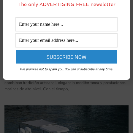
The only ADVERTISING FREE newsletter
LANGOSTA GAGLIOTTA 53, PRUEBA EN VÍDEO: LA
ELEGANCIA NAPOLITANA DOMA AL MAR
noviembre 10, 2025
We promise not to spam you. You can unsubscribe at any time.
Durante más de setenta años, el nombre de Gagliotta ha sido un
símbolo de excelencia en la construcción de embarcaciones que
combinan tradición artesanal, elegancia mediterránea y prestaciones
marinas de alto nivel. Con el tiempo,