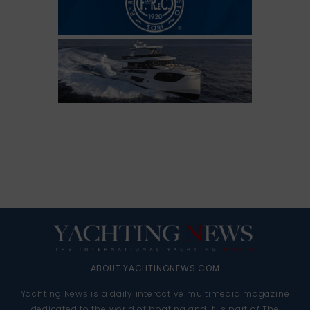
ABOUT YACHTINGNEWS.COM
Yachting News is a daily interactive multimedia magazine
dedicated to the world of boating and it is part of The