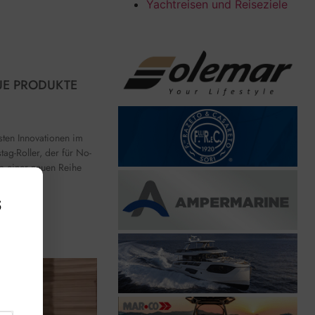
Yachtreisen und Reiseziele
E PRODUKTE A
ten Innovationen im
ag-Roller, der für No-
yp einer neuen Reihe
s
,