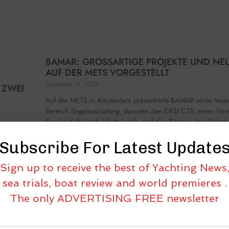
BAMAR: GROSSARTIGE PROJEKTE UND NEU
UF DER METS VORGESTELLT
Dezember 12, 2024
 ZWEI
Auf der METS in Amsterdam präsentierte BAMAR seine neues
Bereich Segelausrüstung, darunter den GFSI CTS, einen Vorst
Torsion-Kabel entwickelt wurde, und den E-Vang, den Protot
nden
von elektrischen Vangs
Subscribe For Latest Update
hmen aus
Sign up to receive the best of Yachting News
sea trials, boat review and world premieres .
The only ADVERTISING FREE newsletter