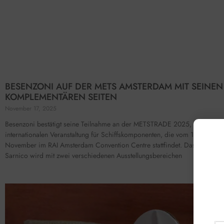
BESENZONI AUF DER METS AMSTERDAM MIT SEINEN
KOMPLEMENTÄREN SEITEN
November 17, 2025
Besenzoni bestätigt seine Teilnahme an der METSTRADE 2025, der führe
internationalen Veranstaltung für Schiffskomponenten, die vom 18. bis 20.
November im RAI Amsterdam Convention Centre stattfindet. Das Unterne
Sarnico wird mit zwei verschiedenen Ausstellungsbereichen