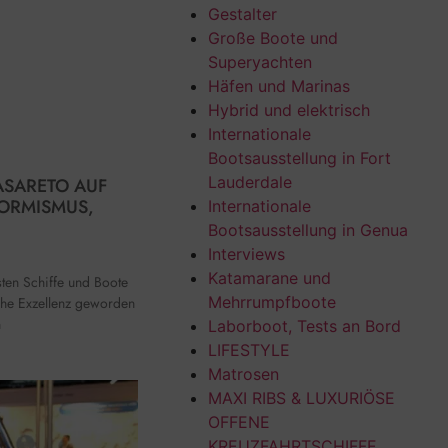
Gestalter
Große Boote und
Superyachten
Häfen und Marinas
Hybrid und elektrisch
Internationale
Bootsausstellung in Fort
Lauderdale
CASARETO AUF
ORMISMUS,
Internationale
Bootsausstellung in Genua
Interviews
Katamarane und
sten Schiffe und Boote
Mehrrumpfboote
che Exzellenz geworden
n
Laborboot, Tests an Bord
LIFESTYLE
Matrosen
MAXI RIBS & LUXURIÖSE
OFFENE
KREUZFAHRTSCHIFFE