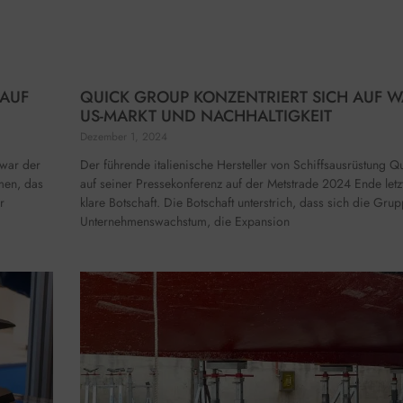
 AUF
QUICK GROUP KONZENTRIERT SICH AUF 
US-MARKT UND NACHHALTIGKEIT
Dezember 1, 2024
 war der
Der führende italienische Hersteller von Schiffsausrüstung Q
men, das
auf seiner Pressekonferenz auf der Metstrade 2024 Ende let
r
klare Botschaft. Die Botschaft unterstrich, dass sich die Gru
Unternehmenswachstum, die Expansion