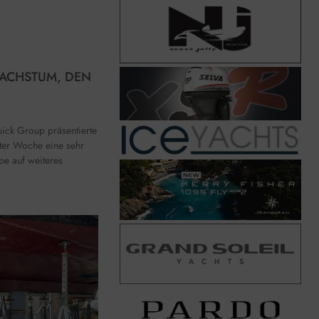
WACHSTUM, DEN
uick Group präsentierte
zter Woche eine sehr
ppe auf weiteres