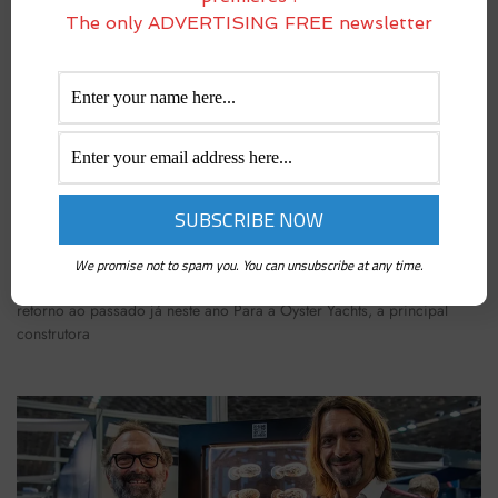
The only ADVERTISING FREE newsletter
OYSTER YACHTS: O ESTADO DA ARTE
julho 6, 2024
O ano de 2024 marca um ponto de virada decisivo no processo de
We promise not to spam you. You can unsubscribe at any time.
revitalização da marca Oyster Yachts.As previsões falam de um
retorno ao passado já neste ano Para a Oyster Yachts, a principal
construtora