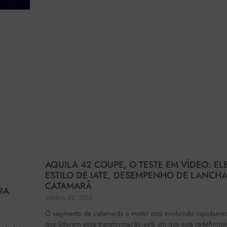
AQUILA 42 COUPE, O TESTE EM VÍDEO: E
ESTILO DE IATE, DESEMPENHO DE LANCH
CATAMARÃ
RA
outubro 28, 2025
O segmento de catamarãs a motor está evoluindo rapidamen
que lideram essa transformação está um que está redefinind