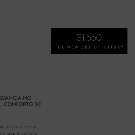
LEGÂNCIA NO
A, CONFORTO DE
te, e entre os nomes
o o próprio conceito