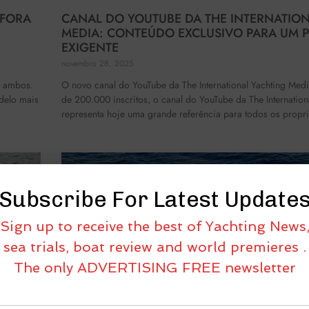
 FORA
CANAL DO YOUTUBE DA THE INTERNATIO
MEDIA: CONTEÚDO EXCLUSIVO PARA UM 
EXIGENTE
novembro 28, 2025
r ambos.
O novo canal do YouTube da The International Yachting M
delo mais
de 200.000 inscritos, o canal do YouTube da The Internatio
representa hoje uma grande referência para todos os propri
Subscribe For Latest Update
Sign up to receive the best of Yachting News
sea trials, boat review and world premieres .
The only ADVERTISING FREE newsletter