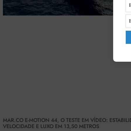
MAR.CO E-MOTION 44, O TESTE EM VÍDEO: ESTABIL
VELOCIDADE E LUXO EM 13,50 METROS