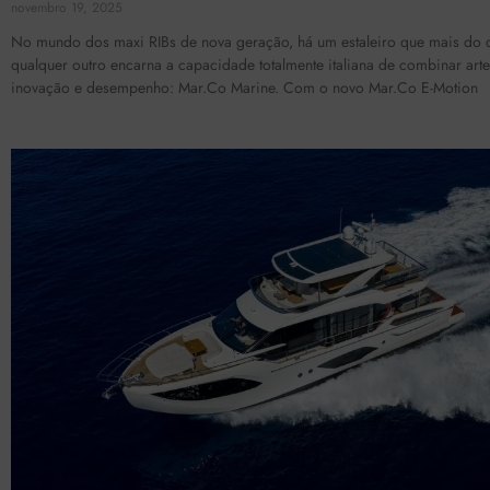
novembro 19, 2025
No mundo dos maxi RIBs de nova geração, há um estaleiro que mais do 
qualquer outro encarna a capacidade totalmente italiana de combinar arte
inovação e desempenho: Mar.Co Marine. Com o novo Mar.Co E-Motion