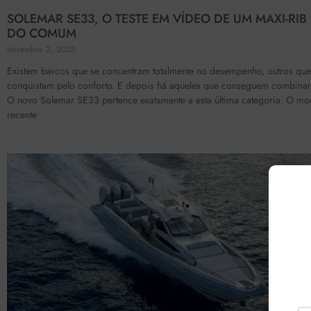
SOLEMAR SE33, O TESTE EM VÍDEO DE UM MAXI-RIB
DO COMUM
dezembro 2, 2025
Existem barcos que se concentram totalmente no desempenho, outros que
conquistam pelo conforto. E depois há aqueles que conseguem combina
O novo Solemar SE33 pertence exatamente a esta última categoria. O mo
recente