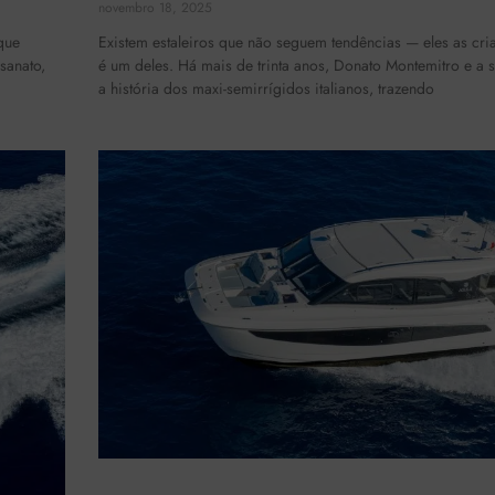
novembro 18, 2025
que
Existem estaleiros que não seguem tendências — eles as cr
sanato,
é um deles. Há mais de trinta anos, Donato Montemitro e a 
a história dos maxi-semirrígidos italianos, trazendo