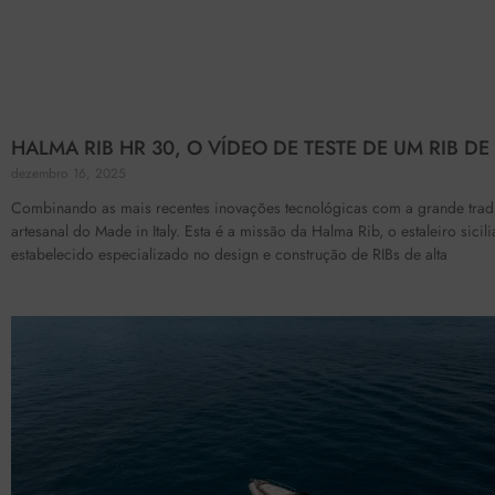
HALMA RIB HR 30, O VÍDEO DE TESTE DE UM RIB DE
dezembro 16, 2025
Combinando as mais recentes inovações tecnológicas com a grande trad
artesanal do Made in Italy. Esta é a missão da Halma Rib, o estaleiro sicil
estabelecido especializado no design e construção de RIBs de alta