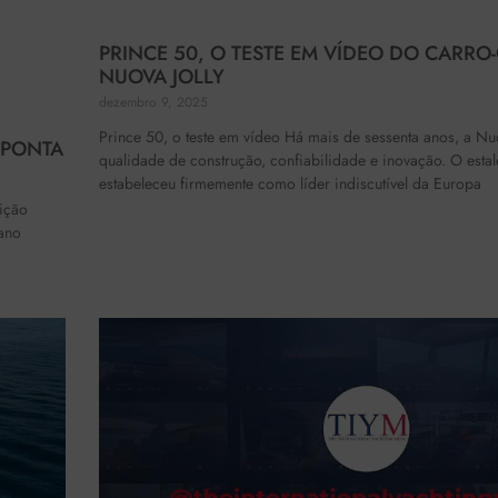
PRINCE 50, O TESTE EM VÍDEO DO CARRO
NUOVA JOLLY
dezembro 9, 2025
Prince 50, o teste em vídeo Há mais de sessenta anos, a Nu
 PONTA
qualidade de construção, confiabilidade e inovação. O estal
estabeleceu firmemente como líder indiscutível da Europa
ição
iano