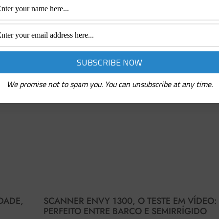
We promise not to spam you. You can unsubscribe at any time.
IDADE,
SCANNER ENVY 1300, O TESTE EM VÍDEO:
PERFEITO ENTRE BARCO E SEMIRRÍGIDO