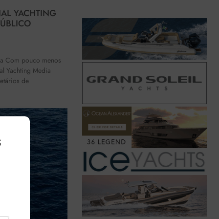
NAL YACHTING
PÚBLICO
edia Com pouco menos
nal Yachting Media
etários de
s
,