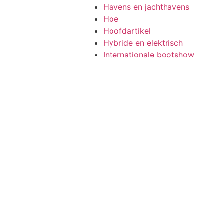
Havens en jachthavens
Hoe
Hoofdartikel
Hybride en elektrisch
Internationale bootshow
Dubai
INNOVATIE EN
Internationale bootshow
Fort Lauderdale
Internationale bootshow
n Italy, erkend voor de
Genua
e geschiedenis is een
Interviews
Jacht Bestemmingen
Jachtshow Monaco
Laars Düsseldorf
Lab-boot, tests aan boord
LIFESTYLE
Matrozen
MAXI RIBS & LUXE OPEN
CRUISERS