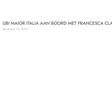
UBI MAIOR ITALIA AAN BOORD MET FRANCESCA CL
december 10, 2025
UBI MAIOR Italia is de officiële leverancier van dekuitrusting voor de IM
Team Francesca Clapcich Powered by 11th Hour Racing. Deze samenwer
brengt de uitgebreide ervaring van Francesca Clapcich—Olympische zeile
winnaar van