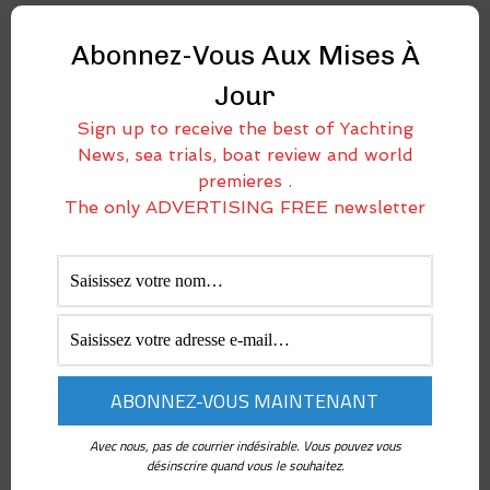
PARCOURIR LES CATÉGORIES
Abonnez-Vous Aux Mises À
Actualités
Jour
America's cup
BATEAUX À MOTEUR
Sign up to receive the best of Yachting
BATEAUX PNEUMATIQUES ET
News, sea trials, boat review and world
SEMI-RIGIDES
premieres .
Boot Düsseldorf
The only ADVERTISING FREE newsletter
Catamarans et multicoques
Chaîne vidéo
Comment
Designers
Éditorial
Fort Lauderdale international
boat show
Fournitures pour bateaux
Interviews
Avec nous, pas de courrier indésirable. Vous pouvez vous
MAXI PNEUMATIQUES &
désinscrire quand vous le souhaitez.