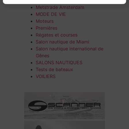
CRUISERS OPEN DE LUXE
Metstrade Amsterdam
MODE DE VIE
Moteurs
Premières
Régates et courses
Salon nautique de Miami
Salon nautique international de
Gênes
SALONS NAUTIQUES
Tests de bateaux
VOILIERS