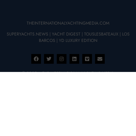
THEINTERNATIONALYACHTINGMEDIA.COM
SUPERYACHTS.NEWS
|
YACHT DIGEST
|
TOUSLESBATEAUX
|
LOS
BARCOS
|
YD LUXURY EDITION
© 2025 – THE INTERNATIONAL YACHTING MEDIA