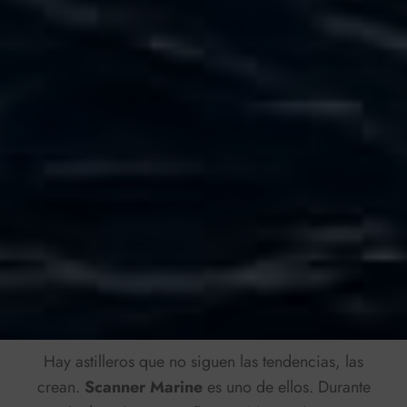
Hay astilleros que no siguen las tendencias, las
crean.
Scanner Marine
es uno de ellos. Durante