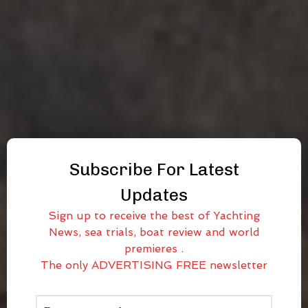
Subscribe For Latest
Updates
Sign up to receive the best of Yachting
News, sea trials, boat review and world
premieres .
The only ADVERTISING FREE newsletter