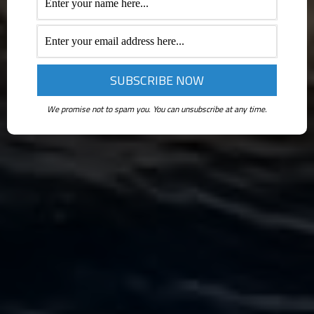
We promise not to spam you. You can unsubscribe at any time.