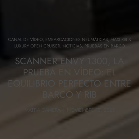
CANAL DE VÍDEO
,
EMBARCACIONES NEUMÁTICAS
,
MAXI RIB &
LUXURY OPEN CRUISER
,
NOTICIAS
,
PRUEBAS EN BARCO
SCANNER ENVY 1300, LA
PRUEBA EN VÍDEO: EL
EQUILIBRIO PERFECTO ENTRE
BARCO Y RIB
MATTIA CAMERA
NOVIEMBRE 18, 2025