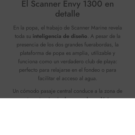
El Scanner Envy 1300 en
detalle
En la popa, el trabajo de Scanner Marine revela
toda su
inteligencia de diseño
. A pesar de la
presencia de los dos grandes fuerabordas, la
plataforma de popa es amplia, utilizable y
funciona como un verdadero club de playa:
perfecto para relajarse en el fondeo o para
facilitar el acceso al agua.
Un cómodo pasaje central conduce a la zona de
convivencia, donde
dos grandes soláriums
laterales
preceden a una dinette en forma de U
que puede acomodar hasta seis personas. A
popa del T-top, una unidad de bar totalmente
equipada con fregadero, placa de inducción y