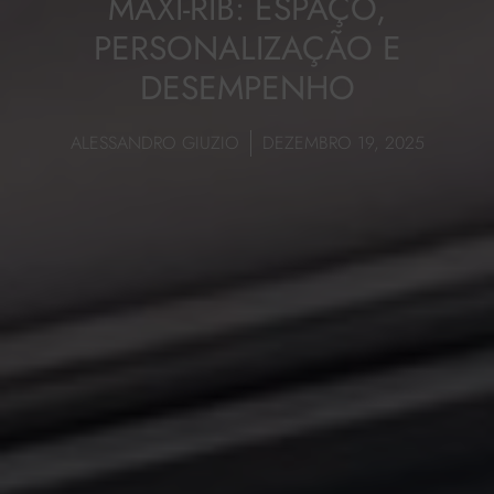
MAXI-RIB: ESPAÇO,
PERSONALIZAÇÃO E
DESEMPENHO
ALESSANDRO GIUZIO
DEZEMBRO 19, 2025