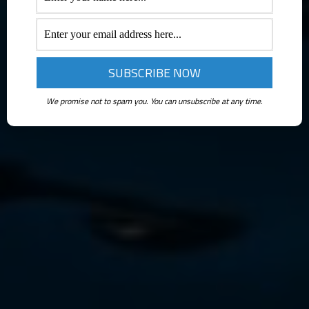
We promise not to spam you. You can unsubscribe at any time.