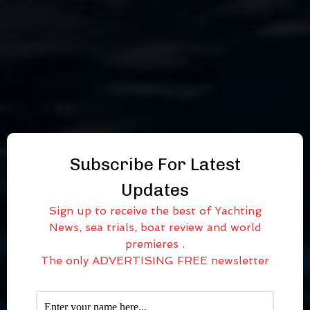
Subscribe For Latest
Updates
Sign up to receive the best of Yachting
News, sea trials, boat review and world
premieres .
The only ADVERTISING FREE newsletter