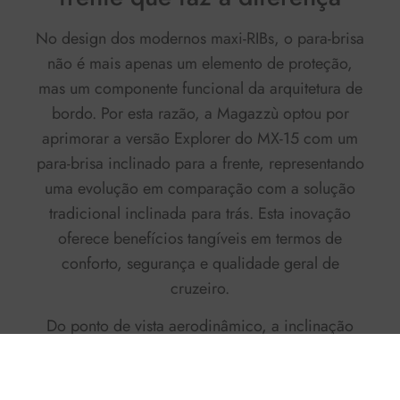
No design dos modernos maxi-RIBs, o para-brisa
não é mais apenas um elemento de proteção,
mas um componente funcional da arquitetura de
bordo. Por esta razão, a Magazzù optou por
aprimorar a versão Explorer do MX-15 com um
para-brisa inclinado para a frente
, representando
uma evolução em comparação com a solução
tradicional inclinada para trás. Esta inovação
oferece benefícios tangíveis em termos de
conforto, segurança e qualidade geral de
cruzeiro.
Do ponto de vista aerodinâmico, a inclinação
para a frente permite que o fluxo de ar seja
interceptado mais diretamente, desviando-o