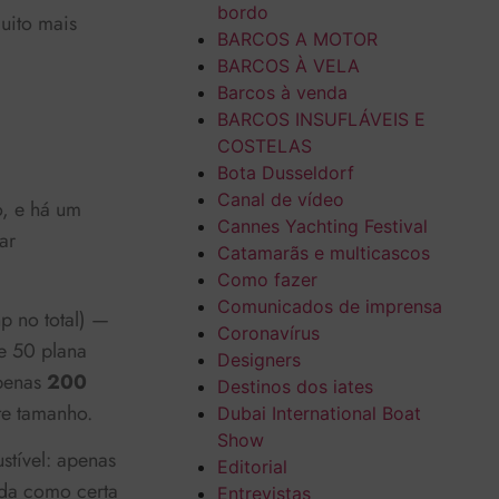
bordo
uito mais
BARCOS A MOTOR
BARCOS À VELA
Barcos à venda
BARCOS INSUFLÁVEIS E
COSTELAS
Bota Dusseldorf
Canal de vídeo
o, e há um
Cannes Yachting Festival
ar
Catamarãs e multicascos
Como fazer
Comunicados de imprensa
p no total) —
Coronavírus
e 50 plana
Designers
apenas
200
Destinos dos iates
te tamanho.
Dubai International Boat
Show
tível: apenas
Editorial
ada como certa
Entrevistas