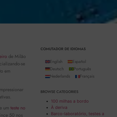
COMUTADOR DE IDIOMAS
eiro
de Milão
English
Español
cializando-se
Deutsch
Português
rto em
Nederlands
Français
impressionar
BROWSE CATEGORIES
tivas.
100 milhas a bordo
te um
teste no
À deriva
Barco-laboratório, testes a
ince 50 nos