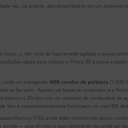
sta vez, no entanto, decidimos testá-lo em um ambiente m
á limpo, o mar varia de ligeiramente agitado a quase calm
condições ideais para colocar o Prince 50 à prova e explor
0
, cada um entregando
400 cavalos de potência
(1.600 h
te se faz sentir. Apenas um toque no acelerador e o Princ
 já estamos a 20 nós com um consumo de combustível de 
ca
. Isso é impressionantemente baixo para um maxi-RIB des
ossos Mercury V10s ainda estão consumindo pouco combus
o arrasta — uma eficiência que certamente não pode ser d