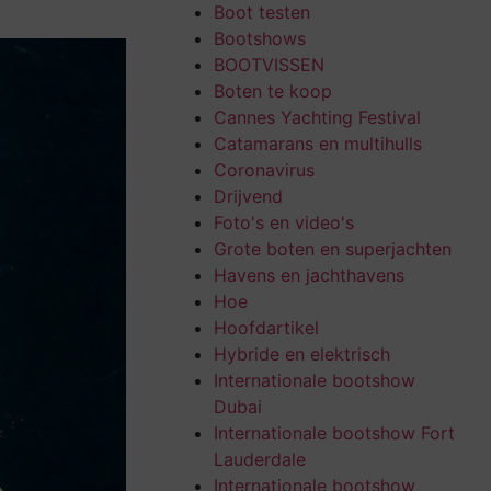
Boot testen
Bootshows
BOOTVISSEN
Boten te koop
Cannes Yachting Festival
Catamarans en multihulls
Coronavirus
Drijvend
Foto's en video's
Grote boten en superjachten
Havens en jachthavens
Hoe
Hoofdartikel
Hybride en elektrisch
Internationale bootshow
Dubai
Internationale bootshow Fort
Lauderdale
Internationale bootshow