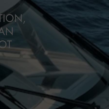
TION,
VAN
OT