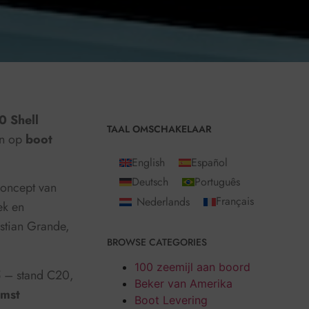
0 Shell
TAAL OMSCHAKELAAR
en op
boot
English
Español
Deutsch
Português
concept van
Nederlands
Français
ek en
istian Grande,
BROWSE CATEGORIES
100 zeemijl aan boord
 5 – stand C20,
Beker van Amerika
omst
Boot Levering