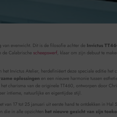
ng van evenwicht. Dit is de filosofie achter de
Invictus TT46
an de Calabrische
scheepswerf
, klaar om zijn debuut te mak
et Invictus Atelier, herdefiniëert deze speciale editie het 
urzame oplossingen
en een nieuwe harmonie tussen estheti
 die het charisma van de originele TT460, ontworpen door Chr
 intieme, natuurlijke en eigentijdse stijl.
 van 17 tot 25 januari uit eerste hand te ontdekken in Hal
en die in alle opzichten
het nieuwe gezicht van zijn toek