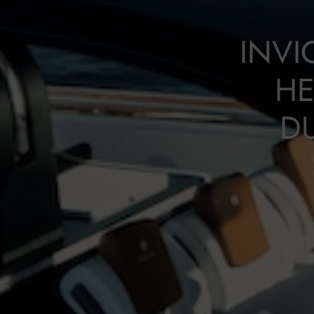
INVI
HE
D