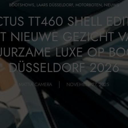
BOOTSHOWS
,
LAARS DÜSSELDORF
,
MOTORBOTEN
,
NIEUWS
CTUS TT460 SHELL EDI
T NIEUWE GEZICHT 
UURZAME LUXE OP BO
DÜSSELDORF 2026
MATTIA CAMERA
NOVEMBER 27, 2025