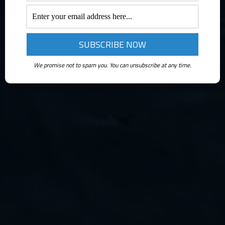
We promise not to spam you. You can unsubscribe at any time.