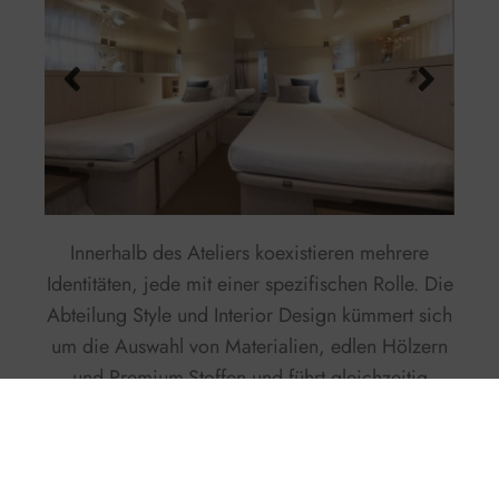
Innerhalb des Ateliers koexistieren mehrere
Identitäten, jede mit einer spezifischen Rolle. Die
Abteilung
Style und Interior Design
kümmert sich
um die Auswahl von Materialien, edlen Hölzern
und Premium-Stoffen und führt gleichzeitig
modernste Technologien wie die Verwendung
von Kohlefaser in den markantesten Elementen
ein. Der Bereich
Harmonie und Atmosphäre