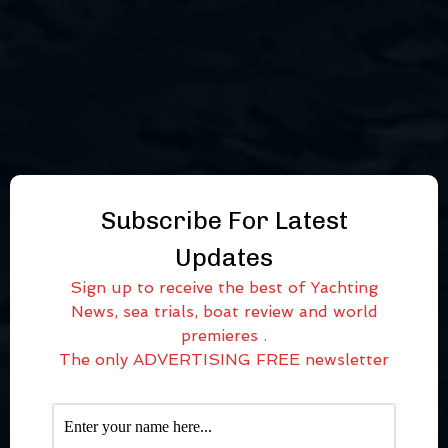
Subscribe For Latest
Updates
Sign up to receive the best of Yachting
News, sea trials, boat review and world
premieres .
The only ADVERTISING FREE newsletter