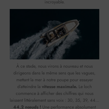
incroyable.
À ce stade, nous virons à nouveau et nous
dirigeons dans le même sens que les vagues,
mettant la mer à notre poupe pour essayer
d’atteindre la
vitesse maximale.
Le loch
commence à afficher des chiffres qui nous
laissent littéralement sans voix : 30, 35, 39, 44…
44,2 nœuds !
Une performance absolument