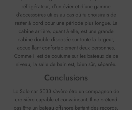
réfrigérateur, d’un évier et d’une gamme
d’accessoires utiles au cas où tu choisirais de
rester à bord pour une période plus longue. La
cabine arrière, quant à elle, est une grande
cabine double disposée sur toute la largeur,
accueillant confortablement deux personnes.
Comme il est de coutume sur les bateaux de ce
niveau, la salle de bain est, bien sûr, séparée.
Conclusions
Le Solemar SE33 s’avère être un compagnon de
croisière capable et convaincant. Il ne prétend
pas être un bateau offshore battant des records,
mais se concentre entièrement sur l’
équilibre :
il est rapide quand tu veux le pousser,
stable