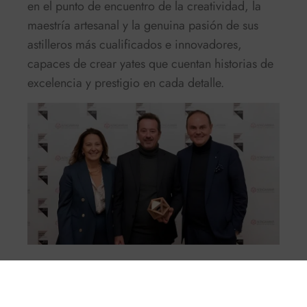
en el punto de encuentro de la creatividad, la
maestría artesanal y la genuina pasión de sus
astilleros más cualificados e innovadores,
capaces de crear yates que cuentan historias de
excelencia y prestigio en cada detalle.
Facebook
Twitter
X