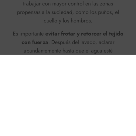
trabajar con mayor control en las zonas
propensas a la suciedad, como los puños, el
cuello y los hombros.
Es importante
evitar frotar y retorcer el tejido
con fuerza
. Después del lavado, aclarar
abundantemente hasta que el agua esté
completamente clara y libre de espuma. Incluso
en este caso, la prisa es enemiga de la chaqueta
de navegación: es mejor dedicar unos minutos
más que comprometer una prenda diseñada
para durar años.