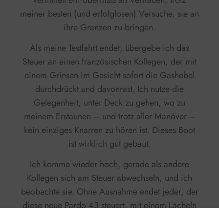
meiner besten (und erfolglosen) Versuche, sie an
ihre Grenzen zu bringen.
Als meine Testfahrt endet, übergebe ich das
Steuer an einen französischen Kollegen, der mit
einem Grinsen im Gesicht sofort die Gashebel
durchdrückt und davonrast. Ich nutze die
Gelegenheit, unter Deck zu gehen, wo zu
meinem Erstaunen – und trotz aller Manöver –
kein einziges Knarren zu hören ist. Dieses Boot
ist wirklich gut gebaut.
Ich komme wieder hoch, gerade als andere
Kollegen sich am Steuer abwechseln, und ich
beobachte sie. Ohne Ausnahme endet jeder, der
diese neue Pardo 43 steuert, mit einem Lächeln