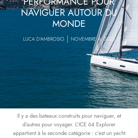
PERFORMANCE POUR
NAVIGUER AUTOUR DU
MONDE
LUCA D'AMBROSIO
NOVEMBRE 4, 2025
Il y a des bateaux construits pour naviguer, et
d’autres pour voyager. L’
ICE 64 Explorer
appartient à la seconde catégorie : c’est un yacht