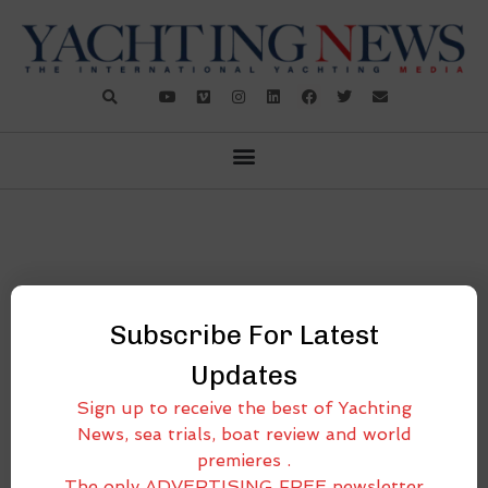
Subscribe For Latest
Updates
NOTICIAS
,
SUMINISTRO DE BARCOS
,
VELEROS
Sign up to receive the best of Yachting
News, sea trials, boat review and world
UBI MAIOR ITALIA, EL JIBER
premieres .
The only ADVERTISING FREE newsletter