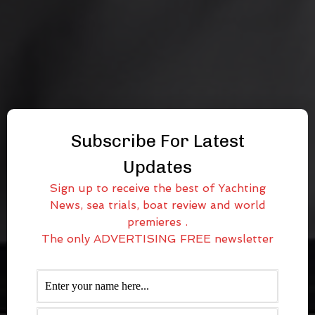
Subscribe For Latest
Updates
Sign up to receive the best of Yachting
News, sea trials, boat review and world
premieres .
The only ADVERTISING FREE newsletter