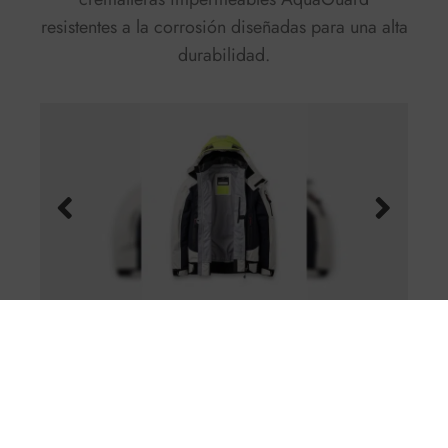
resistentes a la corrosión diseñadas para una alta
durabilidad.
Ocean PRO, materiales y
sostenibilidad
Ocean PRO continúa el camino marcado por la