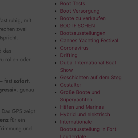
Boot Tests
Boot Versorgung
Boote zu verkaufen
ast ruhig, mit
BOOTFISCHEN
prechen zwei
Bootsausstellungen
spricht.
Cannes Yachting Festival
Coronavirus
d das
Drifting
zu rollen oder
Dubai International Boat
Show
Geschichten auf dem Steg
– fast
sofort
.
Gestalter
gressiv
, genau
Große Boote und
Superyachten
Häfen und Marinas
. Das GPS zeigt
Hybrid und elektrisch
ienz
für ein
Internationale
r Trimmung und
Bootsausstellung in Fort
Lauderdale