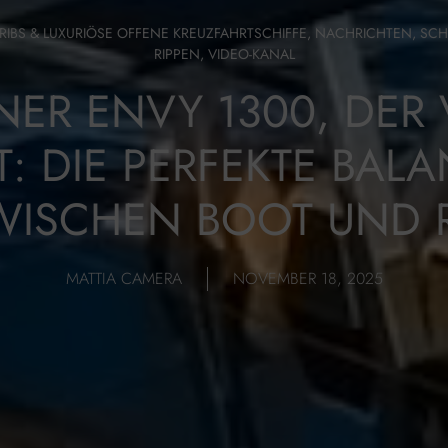
 RIBS & LUXURIÖSE OFFENE KREUZFAHRTSCHIFFE
,
NACHRICHTEN
,
SCH
RIPPEN
,
VIDEO-KANAL
ER ENVY 1300, DER 
T: DIE PERFEKTE BAL
WISCHEN BOOT UND R
MATTIA CAMERA
NOVEMBER 18, 2025