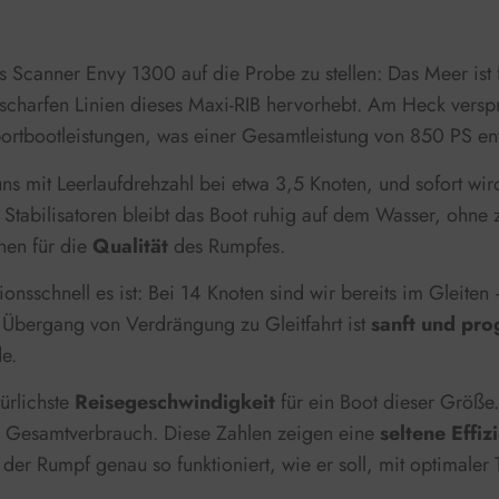
 Scanner Envy 1300 auf die Probe zu stellen: Das Meer ist f
e scharfen Linien dieses Maxi-RIB hervorhebt. Am Heck vers
ortbootleistungen, was einer Gesamtleistung von 850 PS ent
s mit Leerlaufdrehzahl bei etwa 3,5 Knoten, und sofort wir
 Stabilisatoren bleibt das Boot ruhig auf dem Wasser, ohne 
chen für die
Qualität
des Rumpfes.
nsschnell es ist: Bei 14 Knoten sind wir bereits im Gleiten 
Übergang von Verdrängung zu Gleitfahrt ist
sanft und pro
e.
türlichste
Reisegeschwindigkeit
für ein Boot dieser Größe
de Gesamtverbrauch. Diese Zahlen zeigen eine
seltene Effiz
der Rumpf genau so funktioniert, wie er soll, mit optimale