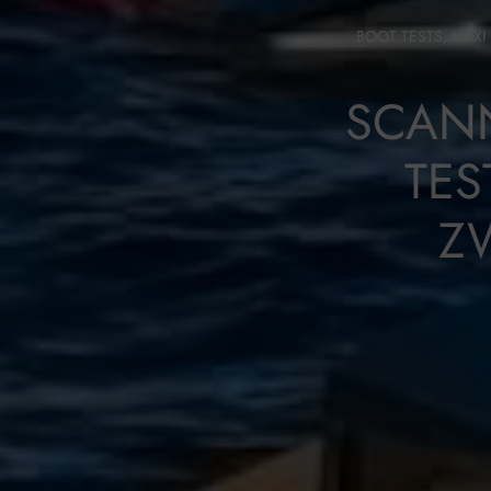
BOOT TESTS
,
MAXI
SCANN
TES
Z