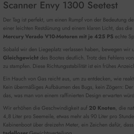
Scanner Envy 1300 Seetest
Der Tag ist perfekt, um einen Rumpf von der Bedeutung des
einer leichten Restdünung und einem klaren Licht, das di
Mercury Verado V10-Motoren mit je 425 PS
echte Sp
Sobald wir den Liegeplatz verlassen haben, bewegen wir un
Gleichgewicht
des Bootes deutlich. Trotz des Fehlens von
zu stampfen. Diese Richtungsstabilität ist ein frühes Anzei
Ein Hauch von Gas reicht aus, um zu entdecken, wie reaktio
Kein übermäßiges Aufbäumen des Bugs, kein Zögern: Der 
das, was man von einem raffinierten Design erwarten würd
Wir erhöhen die Geschwindigkeit auf
20 Knoten
, die na
4,8 Liter pro Seemeile, etwas mehr als 90 Liter pro Stun
Kabinenboot über dreizehn Meter, ein Zeichen dafür, dass 
tadelloser
Gewichtsverteilung.