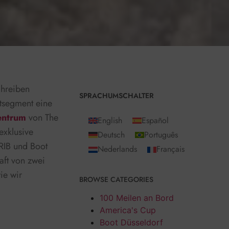
chreiben
SPRACHUMSCHALTER
tsegment eine
entrum
von The
English
Español
exklusive
Deutsch
Português
 RIB und Boot
Nederlands
Français
raft von zwei
ie wir
BROWSE CATEGORIES
100 Meilen an Bord
America's Cup
Boot Düsseldorf